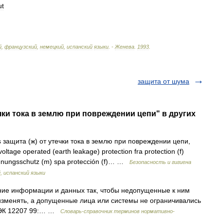
ut
й
,
французский
,
немецкий
,
испанский
языки
. -
Женева
.
1993
.
защита от шума
чки тока в землю при повреждении цепи" в других
 защита (ж) от утечки тока в землю при повреждении цепи,
tage operated (earth leakage) protection fra protection (f)
pannungsschutz (m) spa protección (f)… …
Безопасность и гигиена
, испанский языки
ение информации и данных так, чтобы недопущенные к ним
 изменять, а допущенные лица или системы не ограничивались
/МЭК 12207 99:… …
Словарь-справочник терминов нормативно-