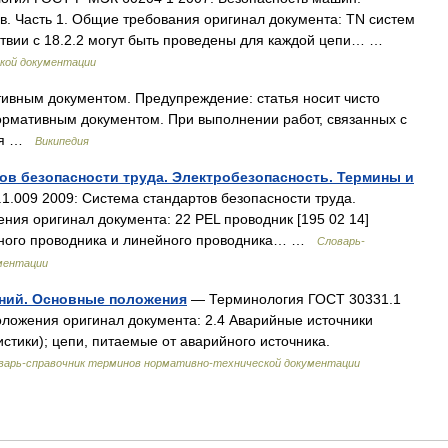
. Часть 1. Общие требования оригинал документа: TN систем
ствии с 18.2.2 могут быть проведены для каждой цепи… …
кой документации
ивным документом. Предупреждение: статья носит чисто
ормативным документом. При выполнении работ, связанных с
ься …
Википедия
тов безопасности труда. Электробезопасность. Термины и
.009 2009: Система стандартов безопасности труда.
ния оригинал документа: 22 PEL проводник [195 02 14]
ного проводника и линейного проводника… …
Словарь-
ментации
аний. Основные положения
— Терминология ГОСТ 30331.1
оложения оригинал документа: 2.4 Аварийные источники
истики); цепи, питаемые от аварийного источника.
варь-справочник терминов нормативно-технической документации