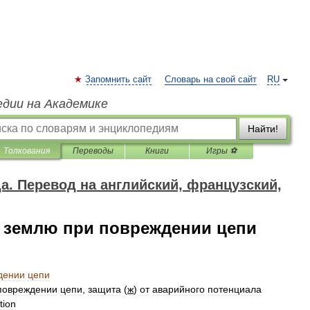
Запомнить сайт
Словарь на свой сайт
RU
едии на Академике
Найти!
Толкования
Переводы
Книги
Игры ⚽
да. Перевод на английский, французский,
 в землю при повреждении цепи
дении
цепи
повреждении
цепи
,
защита
(
ж
)
от
аварийного
потенциала
tion