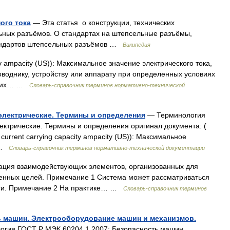
ого тока
— Эта статья о конструкции, технических
ьных разъёмов. О стандартах на штепсельные разъёмы,
тандартов штепсельных разъёмов …
Википедия
ity ampacity (US)): Максимальное значение электрического тока,
оводнику, устройству или аппарату при определенных условиях
ия их… …
Словарь-справочник терминов нормативно-технической
 электрические. Термины и определения
— Терминология
ектрические. Термины и определения оригинал документа: (
current carrying capacity ampacity (US)): Максимальное
… …
Словарь-справочник терминов нормативно-технической документации
нация взаимодействующих элементов, организованных для
ленных целей. Примечание 1 Система может рассматриваться
уги. Примечание 2 На практике… …
Словарь-справочник терминов
ть машин. Электрооборудование машин и механизмов.
гия ГОСТ Р МЭК 60204 1 2007: Безопасность машин.