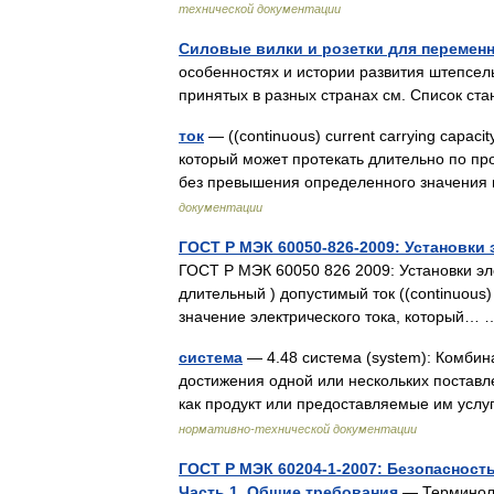
технической документации
Силовые вилки и розетки для переменн
особенностях и истории развития штепсел
принятых в разных странах см. Список с
ток
— ((continuous) current carrying capac
который может протекать длительно по пр
без превышения определенного значен
документации
ГОСТ Р МЭК 60050-826-2009: Установки
ГОСТ Р МЭК 60050 826 2009: Установки эл
длительный ) допустимый ток ((continuous) 
значение электрического тока, который
система
— 4.48 система (system): Комби
достижения одной или нескольких постав
как продукт или предоставляемые им усл
нормативно-технической документации
ГОСТ Р МЭК 60204-1-2007: Безопаснос
Часть 1. Общие требования
— Терминоло