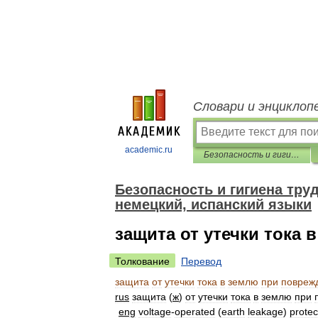
Словари и энциклоп
academic.ru
Безопасность и гигиена труда. Перевод на английский, французский, немецкий, испанский языки
Безопасность и гигиена тру
немецкий, испанский языки
защита от утечки тока
Толкование
Перевод
защита
от
утечки
тока
в
землю
при
повреж
rus
защита
(
ж
)
от
утечки
тока
в
землю
при
eng
voltage
-
operated
(
earth
leakage
)
protec