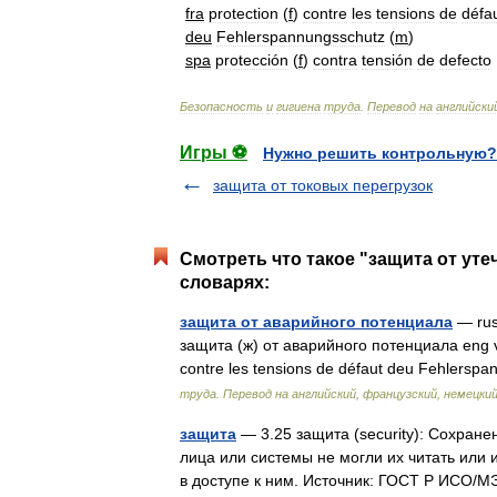
fra
protection
(
f
)
contre
les
tensions
de
défa
deu
Fehlerspannungsschutz
(
m
)
spa
protección
(
f
)
contra
tensión
de
defecto
Безопасность
и
гигиена
труда
.
Перевод
на
английски
Игры ⚽
Нужно решить контрольную?
защита от токовых перегрузок
Смотреть что такое "защита от уте
словарях:
защита от аварийного потенциала
— rus
защита (ж) от аварийного потенциала eng vol
contre les tensions de défaut deu Fehlers
труда. Перевод на английский, французский, немецкий
защита
— 3.25 защита (security): Сохран
лица или системы не могли их читать или
в доступе к ним. Источник: ГОСТ Р ИСО