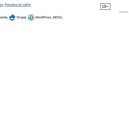
ка
,
Реклама на сайте
18+
omla,
Drupal,
WordPress, MODx.